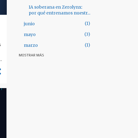
IA soberana en Zerolynx:
por qué entrenamos nuestr...
1
junio
3
mayo
s
1
marzo
MOSTRAR MÁS
28
2025
y
3
octubre
a
3
septiembre
n
3
julio
e
5
junio
o
4
mayo
1
abril
3
marzo