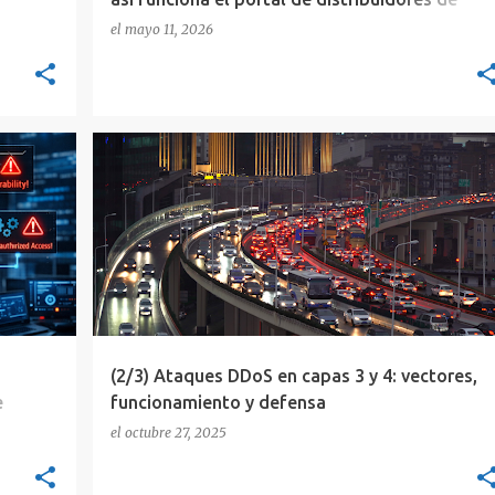
Zerolynx
el
mayo 11, 2026
ANÁLISIS DE TRÁFICO
ATAQUES DDOS AVANZADOS
+
1
+
(2/3) Ataques DDoS en capas 3 y 4: vectores,
e
funcionamiento y defensa
el
octubre 27, 2025