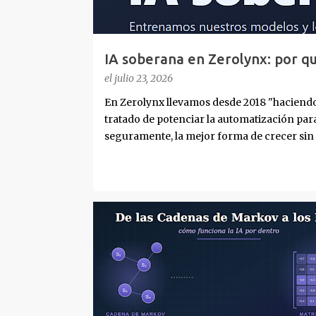
IA soberana en Zerolynx: por q
ejecutamos en casa
el
julio 23, 2026
En Zerolynx llevamos desde 2018 "haciendo
tratado de potenciar la automatización par
seguramente, la mejor forma de crecer sin m
como hoy la conocemos, la incorporamos rá
últimos dos años, la conversación interna p
una IA", y dónde tiene que vivir esa IA para
que condicionaba todo lo demás, los datos 
terceros y ese era un limitante tecnológico 
CADENAS DE MARKOV
CIBERSEGURIDAD
ese era el reto. Cuando el mercado se llen
de alguno de los fab...