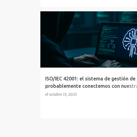
42001
AI
AI ACT
CIBERSEGURIDAD
IA
ISO/IEC
SGSI
ISO/IEC 42001: el sistema de gestión de
probablemente conectemos con nuestr
27001
el
octubre 13, 2025