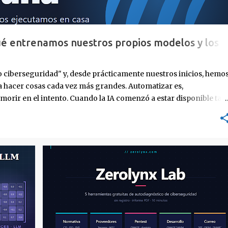
ué entrenamos nuestros propios modelos y los
 ciberseguridad" y, desde prácticamente nuestros inicios, hemo
a hacer cosas cada vez más grandes. Automatizar es,
orir en el intento. Cuando la IA comenzó a estar disponible tal 
pidamente a nuestra hoja de ruta y, en algún momento de los
asó a ser "qué parte de nuestro trabajo tiene sentido que aprend
 que podamos mirar a un cliente a la cara. De ahí salió una decisió
de nuestros clientes no queríamos que salieran a APIs públicas d
y, por ende, de negocio. Ni un hallazgo, ni una línea de informe,
+
5
AUTODIAGNÓSTICO
CIBERSEGURIDAD
+
4
ó de integraciones que enviaban los contextos a un modelo remot