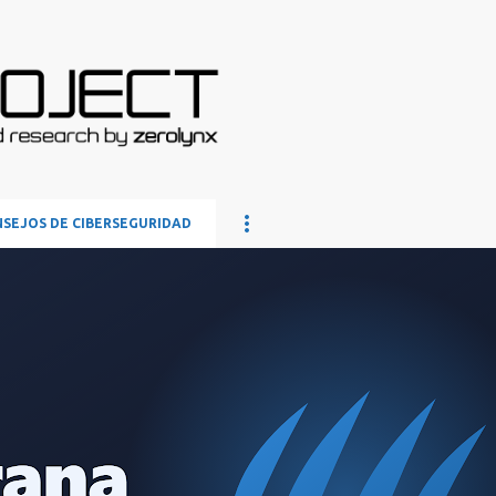
Ir al contenido principal
SEJOS DE CIBERSEGURIDAD
A SOBERANA
INTELIGENCIA ARTIFICIAL LOCAL
ISO 27001
ING AUTOMATIZADO
PROTECCIÓN DE DATOS
ZEROLYNX
+