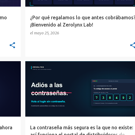
ómo
¿Por qué regalamos lo que antes cobrábamos
¡Bienvenido al Zerolynx Lab!
el
mayo 25, 2026
+
5
2FA
AUTENTICACIÓN SIN CONTRASEÑA
+
9
 ahora
La contraseña más segura es la que no existe:
así funciona el portal de distribuidores de