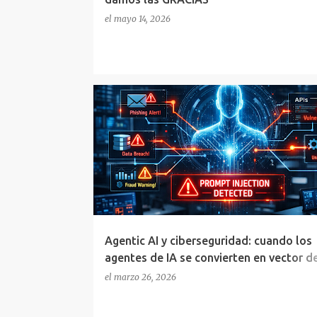
el
mayo 14, 2026
AGENTES INTELIGENTES
AGENTIC
AI
CIBERSEGURIDAD
CYBERSECURITY
IA
LLMS
Agentic AI y ciberseguridad: cuando los
agentes de IA se convierten en vector d
ataque
el
marzo 26, 2026