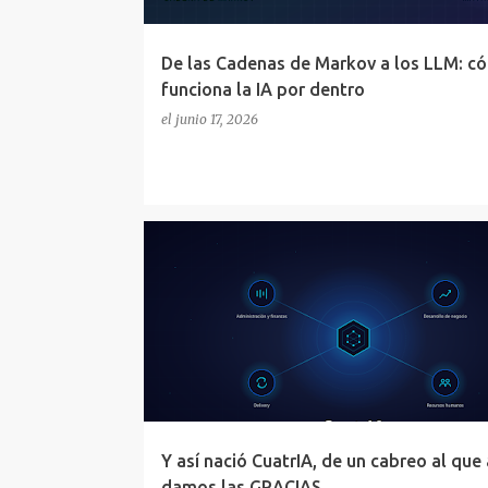
De las Cadenas de Markov a los LLM: c
funciona la IA por dentro
el
junio 17, 2026
CRM
CUATRIA
DESARROLLO DE PRODUCTO
Y así nació CuatrIA, de un cabreo al que
damos las GRACIAS