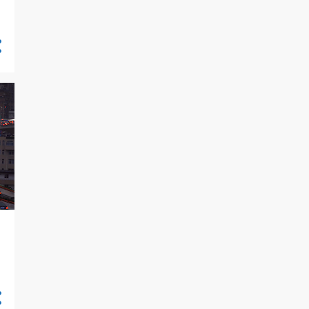
4
febrero
5
enero
31
2023
4
diciembre
4
noviembre
5
octubre
2
septiembre
1
agosto
5
mayo
2
abril
1
marzo
4
febrero
3
enero