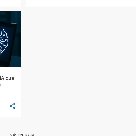
ISO
+
 IA que
a
MÁS ENTRADAS