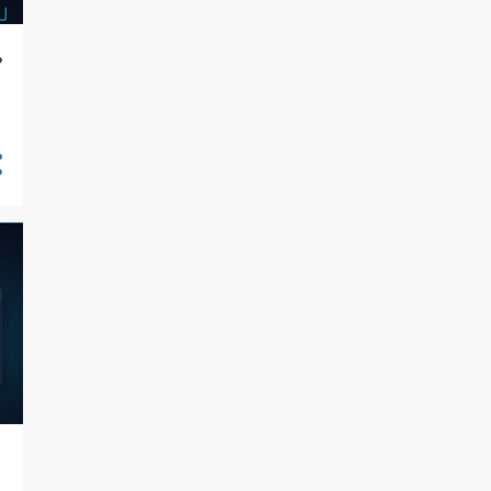
3
febrero
3
enero
?
48
2024
1
diciembre
4
noviembre
4
octubre
4
septiembre
4
agosto
6
julio
4
junio
4
mayo
5
abril
3
marzo