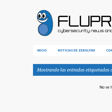
INICIO
NOTICIAS DE ZEROLYNX
CON
Mostrando las entradas etiquetadas
E
No se 
n
t
r