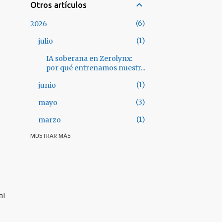
Otros artículos
6
2026
1
julio
IA soberana en Zerolynx:
por qué entrenamos nuestr...
1
junio
3
mayo
1
marzo
MOSTRAR MÁS
28
2025
3
octubre
3
septiembre
3
julio
al
5
junio