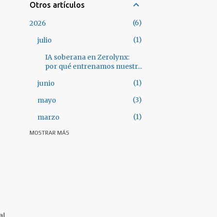
Otros artículos
6
2026
1
julio
IA soberana en Zerolynx:
por qué entrenamos nuestr...
1
junio
3
mayo
1
marzo
MOSTRAR MÁS
28
2025
3
octubre
3
septiembre
3
julio
5
junio
al