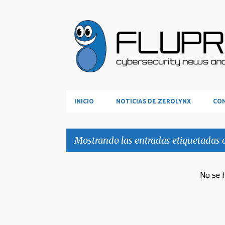
INICIO
NOTICIAS DE ZEROLYNX
CON
Mostrando las entradas etiquetadas
E
No se 
n
t
r