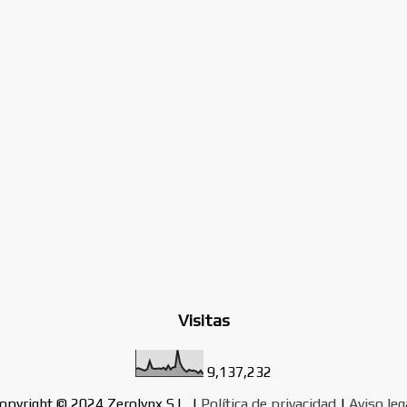
Visitas
9,137,232
opyright © 2024 Zerolynx S.L. |
Política de privacidad
|
Aviso leg