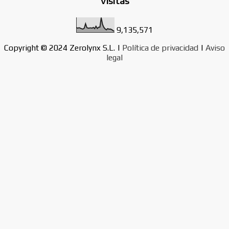
Visitas
d
a
9,135,571
s
Copyright © 2024 Zerolynx S.L. |
Política de privacidad
|
Aviso
legal