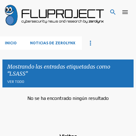
Ir al contenido principal
INICIO
NOTICIAS DE ZEROLYNX
Mostrando las entradas etiquetadas como
LSASS
VER TODO
No se ha encontrado ningún resultado
E
n
t
r
a