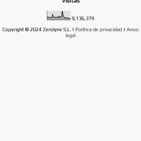
Visitas
d
a
9,136,379
s
Copyright © 2024 Zerolynx S.L. |
Política de privacidad
|
Aviso
legal