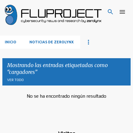
Ir al contenido principal
INICIO
NOTICIAS DE ZEROLYNX
Mostrando las entradas etiquetadas como
cargadores
VER TODO
No se ha encontrado ningún resultado
E
n
t
r
a