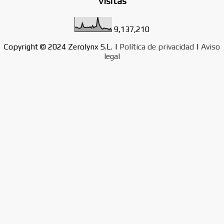
Visitas
d
a
9,137,210
s
Copyright © 2024 Zerolynx S.L. |
Política de privacidad
|
Aviso
legal