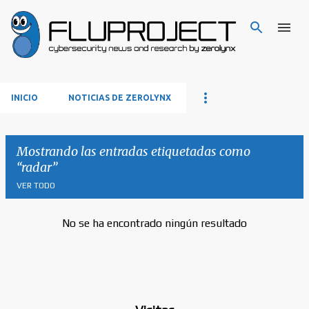
Ir al contenido principal
INICIO
NOTICIAS DE ZEROLYNX
Mostrando las entradas etiquetadas como
radar
VER TODO
No se ha encontrado ningún resultado
E
n
t
r
a