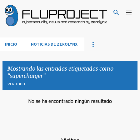
Ir al contenido principal
INICIO
NOTICIAS DE ZEROLYNX
Mostrando las entradas etiquetadas como
supercharger
VER TODO
No se ha encontrado ningún resultado
E
n
t
r
a