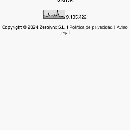
Visitas
d
a
9,135,422
s
Copyright © 2024 Zerolynx S.L. |
Política de privacidad
|
Aviso
legal