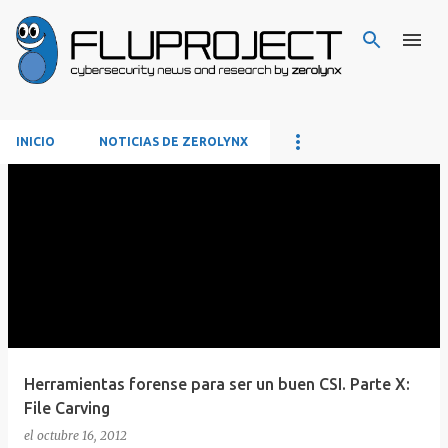
Ir al contenido principal
INICIO
NOTICIAS DE ZEROLYNX
E
n
t
r
a
d
a
s
Herramientas forense para ser un buen CSI. Parte X:
File Carving
el
octubre 16, 2012