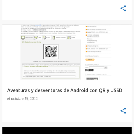
Aventuras y desventuras de Android con QR y USSD
el
octubre 15, 2012