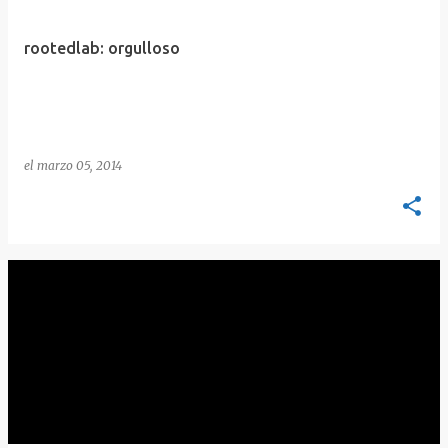
rootedlab: orgulloso
el
marzo 05, 2014