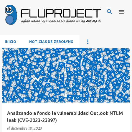
Ir al contenido principal
INICIO
NOTICIAS DE ZEROLYNX
E
n
t
r
a
d
a
s
Analizando a fondo la vulnerabilidad Outlook NTLM
leak (CVE-2023-23397)
el
diciembre 18, 2023