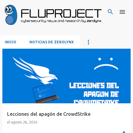
Ir al contenido principal
INICIO
NOTICIAS DE ZEROLYNX
E
n
t
r
a
d
a
s
Lecciones del apagón de CrowdStrike
el
agosto 26, 2024