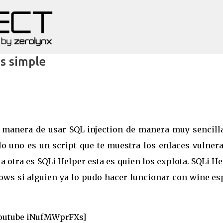
Ir al contenido principal
as simple
a manera de usar SQL injection de manera muy sencilla
lo uno es un script que te muestra los enlaces vulnera
a otra es SQLi Helper esta es quien los explota. SQLi H
ows si alguien ya lo pudo hacer funcionar con wine es
outube iNufMWprFXs]