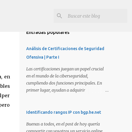
Entradas populares
Análisis de Certificaciones de Seguridad
Ofensiva | Parte I
Las certificaciones juegan un papel crucial
en el mundo de la ciberseguridad,
, en
cumpliendo dos funciones principales. En
bles
primer lugar, ayudan a adquirir
elper
conocimientos y habilidades en diversas
áreas de la ciberseguridad y, en segundo
pero
lugar, proporcionan una manera de
Identificando rangos IP con bgp.he.net
demostrar que se poseen esos conocimientos
Buenas a todos, en el post de hoy quería
y habilidades. El problema es que, debido a
compartir con vosotros un servicio online