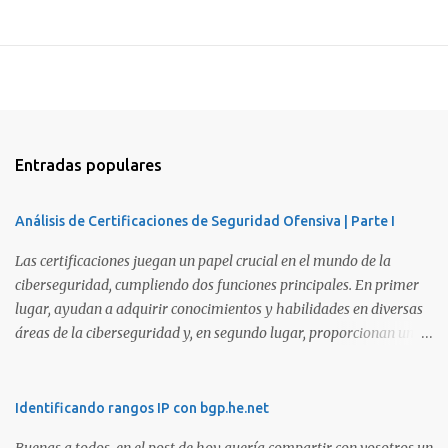
Entradas populares
Análisis de Certificaciones de Seguridad Ofensiva | Parte I
Las certificaciones juegan un papel crucial en el mundo de la
ciberseguridad, cumpliendo dos funciones principales. En primer
lugar, ayudan a adquirir conocimientos y habilidades en diversas
áreas de la ciberseguridad y, en segundo lugar, proporcionan una
manera de demostrar que se poseen esos conocimientos y
habilidades. El problema es que, debido a la gran cantidad de
certificaciones existentes hoy en día, elegir la adecuada puede
Identificando rangos IP con bgp.he.net
resultar complicado. En este artículo, exploraremos diferentes