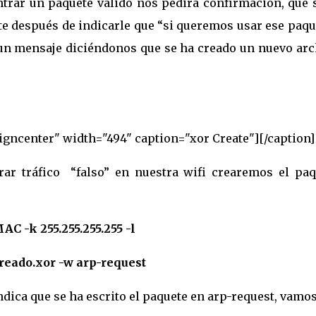
rar un paquete válido nos pedirá confirmación, que s
e después de indicarle que “si queremos usar ese paqu
á un mensaje diciéndonos que se ha creado un nuevo arc
igncenter" width="494" caption="xor Create"]
[/caption]
ar tráfico “falso” en nuestra wifi crearemos el paq
C -k 255.255.255.255 -l
creado.xor -w arp-request
ndica que se ha escrito el paquete en arp-request, vamos