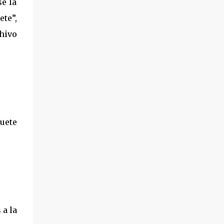
e la
ete”,
hivo
uete
 a la