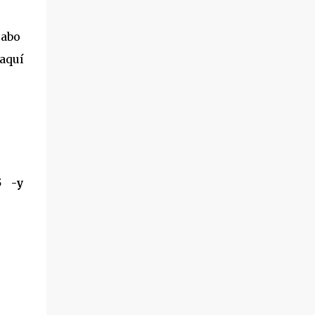
 cabo
aquí
5 -y