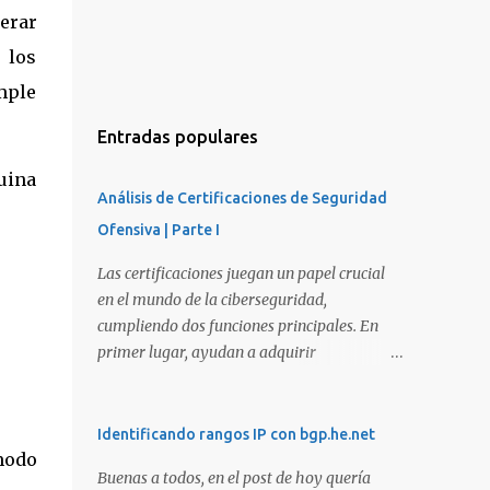
nerar
 los
mple
Entradas populares
uina
Análisis de Certificaciones de Seguridad
Ofensiva | Parte I
Las certificaciones juegan un papel crucial
en el mundo de la ciberseguridad,
cumpliendo dos funciones principales. En
primer lugar, ayudan a adquirir
conocimientos y habilidades en diversas
áreas de la ciberseguridad y, en segundo
lugar, proporcionan una manera de
Identificando rangos IP con bgp.he.net
demostrar que se poseen esos conocimientos
modo
Buenas a todos, en el post de hoy quería
y habilidades. El problema es que, debido a