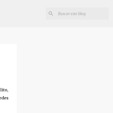
lito,
redes