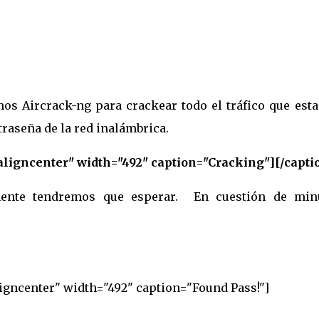
emos Aircrack-ng para crackear todo el tráfico que est
traseña de la red inalámbrica.
aligncenter" width="492" caption="Cracking"]
[/capti
mente tendremos que esperar. En cuestión de min
ligncenter" width="492" caption="Found Pass!"]