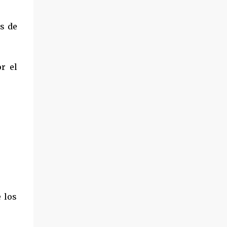
s de
r el
 los