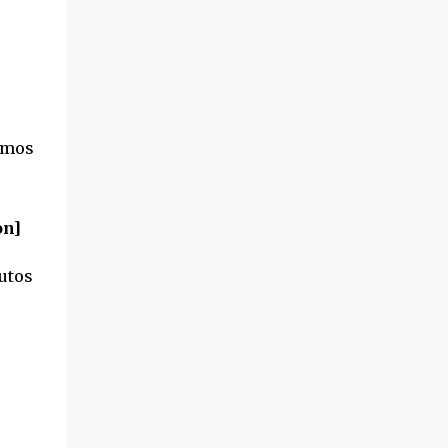
amos
on]
utos