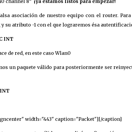
n0 channel 8”
¡ya estamos listos para empezar!
alsa asociación de nuestro equipo con el router. Para 
y su atributo -1 con el que lograremos ésa autentificaci
C INT
ace de red, en este caso Wlan0
emos un paquete válido para posteriormente ser reinye
 INT
igncenter" width="443" caption="Packet"]
[/caption]