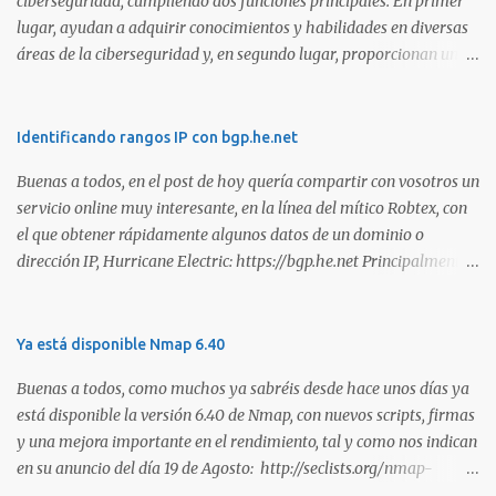
ciberseguridad, cumpliendo dos funciones principales. En primer
lugar, ayudan a adquirir conocimientos y habilidades en diversas
áreas de la ciberseguridad y, en segundo lugar, proporcionan una
manera de demostrar que se poseen esos conocimientos y
habilidades. El problema es que, debido a la gran cantidad de
certificaciones existentes hoy en día, elegir la adecuada puede
Identificando rangos IP con bgp.he.net
resultar complicado. En este artículo, exploraremos diferentes
Buenas a todos, en el post de hoy quería compartir con vosotros un
certificaciones que consideramos como opciones sólidas para
servicio online muy interesante, en la línea del mítico Robtex, con
aquellos que desean especializarse en el área de la seguridad
el que obtener rápidamente algunos datos de un dominio o
ofensiva. Todas ellas son totalmente prácticas y su examen simula
dirección IP, Hurricane Electric: https://bgp.he.net Principalmente
un escenario real en el que se deben comprometer diversos activos,
suelo utilizarlo para conocer el rango de IPs registradas por una
ya que esta la mejor manera de demostrar que se poseen
empresa, dada una dirección. Muy interesante para medir alcances
habilidades técnicas eJPT (Junior Penetration Tester) Descripción
durante la estimación de un test de intrusión. A continuación os
Ya está disponible Nmap 6.40
La primera certificación de la lista es el eJPT (Junior Penetration
dejo otra captura, en esta ocasión del whois: Sin duda, otra
Tester), de la entidad INE Security. Se trata de una cer...
Buenas a todos, como muchos ya sabréis desde hace unos días ya
interesante utilidad para tener en los marcadores de nuestro
está disponible la versión 6.40 de Nmap, con nuevos scripts, firmas
navegador. Saludos!
y una mejora importante en el rendimiento, tal y como nos indican
en su anuncio del día 19 de Agosto: http://seclists.org/nmap-
announce/2013/1 . Son muchas las mejoras que han realizado en