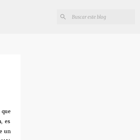
n que
, es
e un