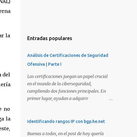
NAL)
erna
ar la
Entradas populares
Análisis de Certificaciones de Seguridad
Ofensiva | Parte I
a del
Las certificaciones juegan un papel crucial
en el mundo de la ciberseguridad,
ería
cumpliendo dos funciones principales. En
primer lugar, ayudan a adquirir
conocimientos y habilidades en diversas
e no
áreas de la ciberseguridad y, en segundo
a la
lugar, proporcionan una manera de
Identificando rangos IP con bgp.he.net
demostrar que se poseen esos conocimientos
este,
Buenas a todos, en el post de hoy quería
y habilidades. El problema es que, debido a