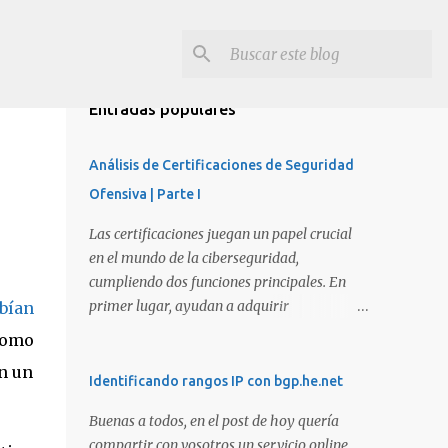
Entradas populares
Análisis de Certificaciones de Seguridad
Ofensiva | Parte I
Las certificaciones juegan un papel crucial
en el mundo de la ciberseguridad,
cumpliendo dos funciones principales. En
primer lugar, ayudan a adquirir
bían
conocimientos y habilidades en diversas
como
áreas de la ciberseguridad y, en segundo
en un
lugar, proporcionan una manera de
Identificando rangos IP con bgp.he.net
demostrar que se poseen esos conocimientos
Buenas a todos, en el post de hoy quería
y habilidades. El problema es que, debido a
compartir con vosotros un servicio online