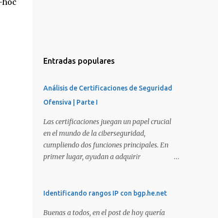
-hoc
Entradas populares
Análisis de Certificaciones de Seguridad
Ofensiva | Parte I
Las certificaciones juegan un papel crucial
en el mundo de la ciberseguridad,
cumpliendo dos funciones principales. En
primer lugar, ayudan a adquirir
conocimientos y habilidades en diversas
áreas de la ciberseguridad y, en segundo
lugar, proporcionan una manera de
Identificando rangos IP con bgp.he.net
demostrar que se poseen esos conocimientos
Buenas a todos, en el post de hoy quería
y habilidades. El problema es que, debido a