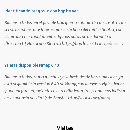
habilidades. El problema es que, debido a la gran cantidad de
certificaciones existentes hoy en día, elegir la adecuada puede
Identificando rangos IP con bgp.he.net
resultar complicado. En este artículo, exploraremos diferentes
Buenas a todos, en el post de hoy quería compartir con vosotros un
certificaciones que consideramos como opciones sólidas para
servicio online muy interesante, en la línea del mítico Robtex, con
aquellos que desean especializarse en el área de la seguridad
el que obtener rápidamente algunos datos de un dominio o
ofensiva. Todas ellas son totalmente prácticas y su examen simula
dirección IP, Hurricane Electric: https://bgp.he.net Principalmente
un escenario real en el que se deben comprometer diversos activos,
suelo utilizarlo para conocer el rango de IPs registradas por una
ya que esta la mejor manera de demostrar que se poseen
empresa, dada una dirección. Muy interesante para medir alcances
habilidades técnicas eJPT (Junior Penetration Tester) Descripción
durante la estimación de un test de intrusión. A continuación os
Ya está disponible Nmap 6.40
La primera certificación de la lista es el eJPT (Junior Penetration
dejo otra captura, en esta ocasión del whois: Sin duda, otra
Tester), de la entidad INE Security. Se trata de una cer...
Buenas a todos, como muchos ya sabréis desde hace unos días ya
interesante utilidad para tener en los marcadores de nuestro
está disponible la versión 6.40 de Nmap, con nuevos scripts, firmas
navegador. Saludos!
y una mejora importante en el rendimiento, tal y como nos indican
en su anuncio del día 19 de Agosto: http://seclists.org/nmap-
announce/2013/1 . Son muchas las mejoras que han realizado en
esta versión y que os copio a continuación: o [Ncat] Added --lua-
exec. This feature is basically the equivalent of 'ncat --sh-exec "lua
<scriptname>"' and allows you to run Lua scripts with Ncat,
Visitas