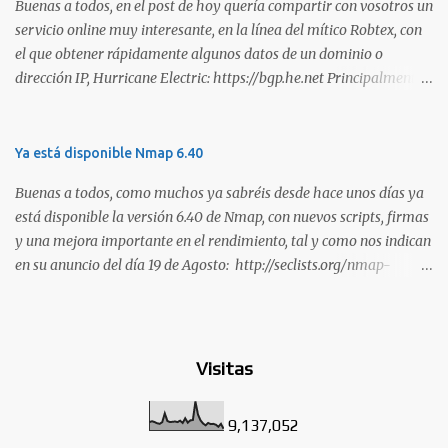
Buenas a todos, en el post de hoy quería compartir con vosotros un
certificaciones que consideramos como opciones sólidas para
servicio online muy interesante, en la línea del mítico Robtex, con
aquellos que desean especializarse en el área de la seguridad
el que obtener rápidamente algunos datos de un dominio o
ofensiva. Todas ellas son totalmente prácticas y su examen simula
dirección IP, Hurricane Electric: https://bgp.he.net Principalmente
un escenario real en el que se deben comprometer diversos activos,
suelo utilizarlo para conocer el rango de IPs registradas por una
ya que esta la mejor manera de demostrar que se poseen
empresa, dada una dirección. Muy interesante para medir alcances
habilidades técnicas eJPT (Junior Penetration Tester) Descripción
durante la estimación de un test de intrusión. A continuación os
Ya está disponible Nmap 6.40
La primera certificación de la lista es el eJPT (Junior Penetration
dejo otra captura, en esta ocasión del whois: Sin duda, otra
Tester), de la entidad INE Security. Se trata de una cer...
Buenas a todos, como muchos ya sabréis desde hace unos días ya
interesante utilidad para tener en los marcadores de nuestro
está disponible la versión 6.40 de Nmap, con nuevos scripts, firmas
navegador. Saludos!
y una mejora importante en el rendimiento, tal y como nos indican
en su anuncio del día 19 de Agosto: http://seclists.org/nmap-
announce/2013/1 . Son muchas las mejoras que han realizado en
esta versión y que os copio a continuación: o [Ncat] Added --lua-
exec. This feature is basically the equivalent of 'ncat --sh-exec "lua
<scriptname>"' and allows you to run Lua scripts with Ncat,
Visitas
redirecting all stdin and stdout operations to the socket
connection. See http://nmap.org/book/ncat-man-command-
9,137,052
options.html [Jacek Wielemborek] o Integrated all of your IPv4 OS