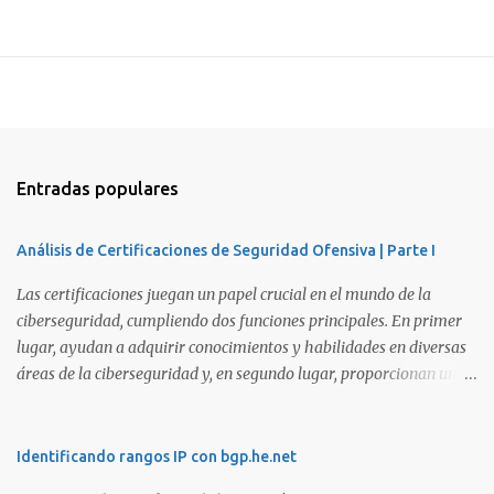
Entradas populares
Análisis de Certificaciones de Seguridad Ofensiva | Parte I
Las certificaciones juegan un papel crucial en el mundo de la
ciberseguridad, cumpliendo dos funciones principales. En primer
lugar, ayudan a adquirir conocimientos y habilidades en diversas
áreas de la ciberseguridad y, en segundo lugar, proporcionan una
manera de demostrar que se poseen esos conocimientos y
habilidades. El problema es que, debido a la gran cantidad de
certificaciones existentes hoy en día, elegir la adecuada puede
Identificando rangos IP con bgp.he.net
resultar complicado. En este artículo, exploraremos diferentes