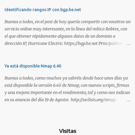
habilidades. El problema es que, debido a la gran cantidad de
certificaciones existentes hoy en día, elegir la adecuada puede
Identificando rangos IP con bgp.he.net
resultar complicado. En este artículo, exploraremos diferentes
Buenas a todos, en el post de hoy quería compartir con vosotros un
certificaciones que consideramos como opciones sólidas para
servicio online muy interesante, en la línea del mítico Robtex, con
aquellos que desean especializarse en el área de la seguridad
el que obtener rápidamente algunos datos de un dominio o
ofensiva. Todas ellas son totalmente prácticas y su examen simula
dirección IP, Hurricane Electric: https://bgp.he.net Principalmente
un escenario real en el que se deben comprometer diversos activos,
suelo utilizarlo para conocer el rango de IPs registradas por una
ya que esta la mejor manera de demostrar que se poseen
empresa, dada una dirección. Muy interesante para medir alcances
habilidades técnicas eJPT (Junior Penetration Tester) Descripción
durante la estimación de un test de intrusión. A continuación os
Ya está disponible Nmap 6.40
La primera certificación de la lista es el eJPT (Junior Penetration
dejo otra captura, en esta ocasión del whois: Sin duda, otra
Tester), de la entidad INE Security. Se trata de una cer...
Buenas a todos, como muchos ya sabréis desde hace unos días ya
interesante utilidad para tener en los marcadores de nuestro
está disponible la versión 6.40 de Nmap, con nuevos scripts, firmas
navegador. Saludos!
y una mejora importante en el rendimiento, tal y como nos indican
en su anuncio del día 19 de Agosto: http://seclists.org/nmap-
announce/2013/1 . Son muchas las mejoras que han realizado en
esta versión y que os copio a continuación: o [Ncat] Added --lua-
exec. This feature is basically the equivalent of 'ncat --sh-exec "lua
<scriptname>"' and allows you to run Lua scripts with Ncat,
Visitas