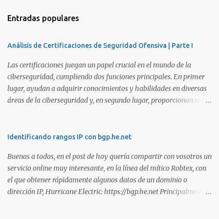
Entradas populares
Análisis de Certificaciones de Seguridad Ofensiva | Parte I
Las certificaciones juegan un papel crucial en el mundo de la
ciberseguridad, cumpliendo dos funciones principales. En primer
lugar, ayudan a adquirir conocimientos y habilidades en diversas
áreas de la ciberseguridad y, en segundo lugar, proporcionan una
manera de demostrar que se poseen esos conocimientos y
habilidades. El problema es que, debido a la gran cantidad de
certificaciones existentes hoy en día, elegir la adecuada puede
Identificando rangos IP con bgp.he.net
resultar complicado. En este artículo, exploraremos diferentes
Buenas a todos, en el post de hoy quería compartir con vosotros un
certificaciones que consideramos como opciones sólidas para
servicio online muy interesante, en la línea del mítico Robtex, con
aquellos que desean especializarse en el área de la seguridad
el que obtener rápidamente algunos datos de un dominio o
ofensiva. Todas ellas son totalmente prácticas y su examen simula
dirección IP, Hurricane Electric: https://bgp.he.net Principalmente
un escenario real en el que se deben comprometer diversos activos,
suelo utilizarlo para conocer el rango de IPs registradas por una
ya que esta la mejor manera de demostrar que se poseen
empresa, dada una dirección. Muy interesante para medir alcances
habilidades técnicas eJPT (Junior Penetration Tester) Descripción