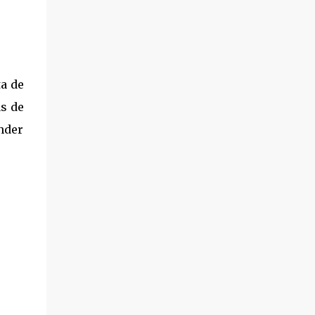
a de
as de
ender