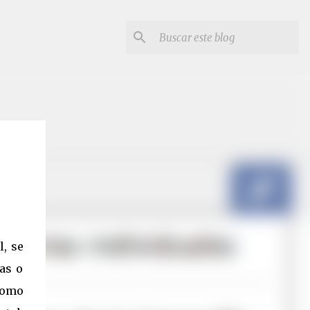
l, se
as o
como