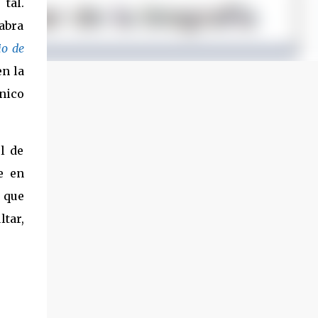
tal.
abra
io de
n la
nico
l de
e en
 que
tar,