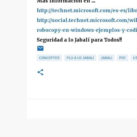
Mas Información en ....
http://technet.microsoft.com/es-es/l
http://social.technet.microsoft.com/w
robocopy-en-windows-ejemplos-y-codi
Seguridad a lo Jabalí para Todos!!
CONCEPTOS
FLU A LO JABALI
JABALI
POC
UT