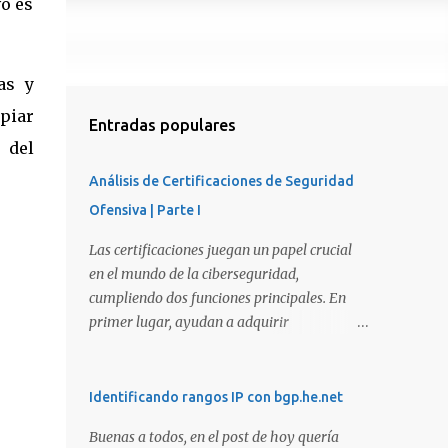
vo es
as y
opiar
Entradas populares
 del
Análisis de Certificaciones de Seguridad
Ofensiva | Parte I
Las certificaciones juegan un papel crucial
en el mundo de la ciberseguridad,
cumpliendo dos funciones principales. En
primer lugar, ayudan a adquirir
conocimientos y habilidades en diversas
áreas de la ciberseguridad y, en segundo
lugar, proporcionan una manera de
Identificando rangos IP con bgp.he.net
demostrar que se poseen esos conocimientos
Buenas a todos, en el post de hoy quería
y habilidades. El problema es que, debido a