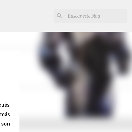
spués
o más
 son