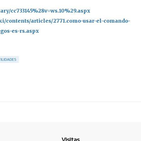
ibrary/cc733145%28v=ws.10%29.aspx
iki/contents/articles/2771.como-usar-el-comando-
gos-es-rs.aspx
ILIDADES
Visitas