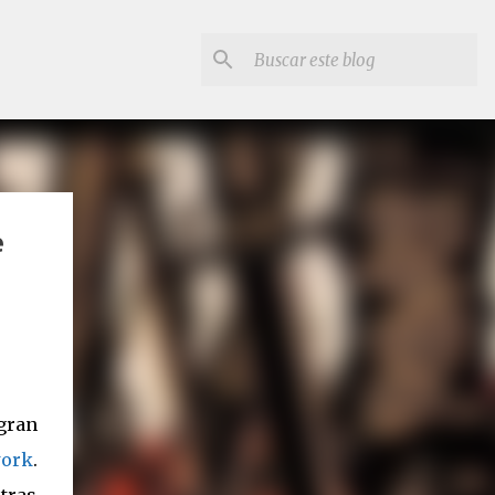
e
gran
work
.