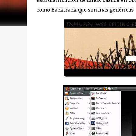
Ésta distribución de Linux basada en Ubu
como Backtrack que son más genéricas