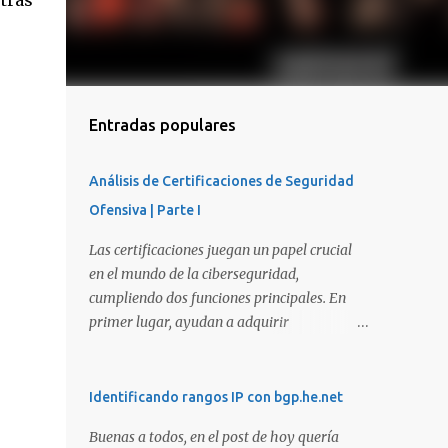
otras
Entradas populares
Análisis de Certificaciones de Seguridad
Ofensiva | Parte I
Las certificaciones juegan un papel crucial
en el mundo de la ciberseguridad,
cumpliendo dos funciones principales. En
primer lugar, ayudan a adquirir
conocimientos y habilidades en diversas
áreas de la ciberseguridad y, en segundo
lugar, proporcionan una manera de
Identificando rangos IP con bgp.he.net
demostrar que se poseen esos conocimientos
Buenas a todos, en el post de hoy quería
y habilidades. El problema es que, debido a