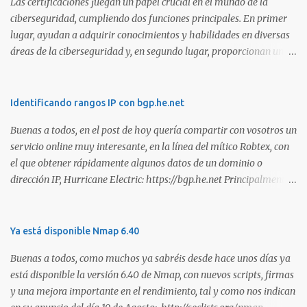
Las certificaciones juegan un papel crucial en el mundo de la
ciberseguridad, cumpliendo dos funciones principales. En primer
lugar, ayudan a adquirir conocimientos y habilidades en diversas
áreas de la ciberseguridad y, en segundo lugar, proporcionan una
manera de demostrar que se poseen esos conocimientos y
habilidades. El problema es que, debido a la gran cantidad de
certificaciones existentes hoy en día, elegir la adecuada puede
Identificando rangos IP con bgp.he.net
resultar complicado. En este artículo, exploraremos diferentes
Buenas a todos, en el post de hoy quería compartir con vosotros un
certificaciones que consideramos como opciones sólidas para
servicio online muy interesante, en la línea del mítico Robtex, con
aquellos que desean especializarse en el área de la seguridad
el que obtener rápidamente algunos datos de un dominio o
ofensiva. Todas ellas son totalmente prácticas y su examen simula
dirección IP, Hurricane Electric: https://bgp.he.net Principalmente
un escenario real en el que se deben comprometer diversos activos,
suelo utilizarlo para conocer el rango de IPs registradas por una
ya que esta la mejor manera de demostrar que se poseen
empresa, dada una dirección. Muy interesante para medir alcances
habilidades técnicas eJPT (Junior Penetration Tester) Descripción
durante la estimación de un test de intrusión. A continuación os
Ya está disponible Nmap 6.40
La primera certificación de la lista es el eJPT (Junior Penetration
dejo otra captura, en esta ocasión del whois: Sin duda, otra
Tester), de la entidad INE Security. Se trata de una cer...
Buenas a todos, como muchos ya sabréis desde hace unos días ya
interesante utilidad para tener en los marcadores de nuestro
está disponible la versión 6.40 de Nmap, con nuevos scripts, firmas
navegador. Saludos!
y una mejora importante en el rendimiento, tal y como nos indican