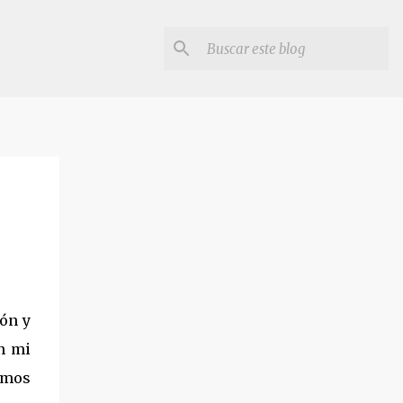
ión y
n mi
emos