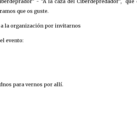
Ciberdeprador" - "A la caza del Ciberdepredador", que 
eramos que os guste.
a la organización por invitarnos
el evento:
dnos para vernos por allí.