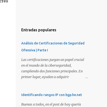
creo
Entradas populares
Análisis de Certificaciones de Seguridad
Ofensiva | Parte I
Las certificaciones juegan un papel crucial
en el mundo de la ciberseguridad,
cumpliendo dos funciones principales. En
primer lugar, ayudan a adquirir
conocimientos y habilidades en diversas
áreas de la ciberseguridad y, en segundo
lugar, proporcionan una manera de
Identificando rangos IP con bgp.he.net
demostrar que se poseen esos conocimientos
Buenas a todos, en el post de hoy quería
y habilidades. El problema es que, debido a