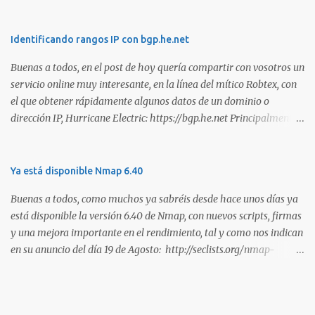
manera de demostrar que se poseen esos conocimientos y
habilidades. El problema es que, debido a la gran cantidad de
certificaciones existentes hoy en día, elegir la adecuada puede
Identificando rangos IP con bgp.he.net
resultar complicado. En este artículo, exploraremos diferentes
Buenas a todos, en el post de hoy quería compartir con vosotros un
certificaciones que consideramos como opciones sólidas para
servicio online muy interesante, en la línea del mítico Robtex, con
aquellos que desean especializarse en el área de la seguridad
el que obtener rápidamente algunos datos de un dominio o
ofensiva. Todas ellas son totalmente prácticas y su examen simula
dirección IP, Hurricane Electric: https://bgp.he.net Principalmente
un escenario real en el que se deben comprometer diversos activos,
suelo utilizarlo para conocer el rango de IPs registradas por una
ya que esta la mejor manera de demostrar que se poseen
empresa, dada una dirección. Muy interesante para medir alcances
habilidades técnicas eJPT (Junior Penetration Tester) Descripción
durante la estimación de un test de intrusión. A continuación os
Ya está disponible Nmap 6.40
La primera certificación de la lista es el eJPT (Junior Penetration
dejo otra captura, en esta ocasión del whois: Sin duda, otra
Tester), de la entidad INE Security. Se trata de una cer...
Buenas a todos, como muchos ya sabréis desde hace unos días ya
interesante utilidad para tener en los marcadores de nuestro
está disponible la versión 6.40 de Nmap, con nuevos scripts, firmas
navegador. Saludos!
y una mejora importante en el rendimiento, tal y como nos indican
en su anuncio del día 19 de Agosto: http://seclists.org/nmap-
announce/2013/1 . Son muchas las mejoras que han realizado en
esta versión y que os copio a continuación: o [Ncat] Added --lua-
exec. This feature is basically the equivalent of 'ncat --sh-exec "lua