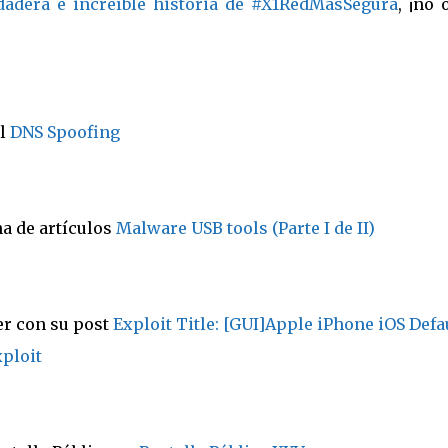
dadera e increíble historia de #X1RedMasSegura
, ¡no 
al
DNS Spoofing
a de artículos
Malware USB tools (Parte I de II)
ler con su post
Exploit Title: [GUI]Apple iPhone iOS Defa
ploit