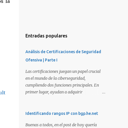
os la
Entradas populares
Análisis de Certificaciones de Seguridad
Ofensiva | Parte I
Las certificaciones juegan un papel crucial
en el mundo de la ciberseguridad,
cumpliendo dos funciones principales. En
primer lugar, ayudan a adquirir
ult
conocimientos y habilidades en diversas
áreas de la ciberseguridad y, en segundo
lugar, proporcionan una manera de
Identificando rangos IP con bgp.he.net
demostrar que se poseen esos conocimientos
Buenas a todos, en el post de hoy quería
y habilidades. El problema es que, debido a