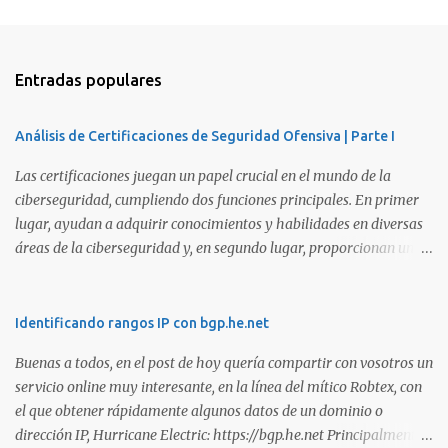
Entradas populares
Análisis de Certificaciones de Seguridad Ofensiva | Parte I
Las certificaciones juegan un papel crucial en el mundo de la
ciberseguridad, cumpliendo dos funciones principales. En primer
lugar, ayudan a adquirir conocimientos y habilidades en diversas
áreas de la ciberseguridad y, en segundo lugar, proporcionan una
manera de demostrar que se poseen esos conocimientos y
habilidades. El problema es que, debido a la gran cantidad de
certificaciones existentes hoy en día, elegir la adecuada puede
Identificando rangos IP con bgp.he.net
resultar complicado. En este artículo, exploraremos diferentes
Buenas a todos, en el post de hoy quería compartir con vosotros un
certificaciones que consideramos como opciones sólidas para
servicio online muy interesante, en la línea del mítico Robtex, con
aquellos que desean especializarse en el área de la seguridad
el que obtener rápidamente algunos datos de un dominio o
ofensiva. Todas ellas son totalmente prácticas y su examen simula
dirección IP, Hurricane Electric: https://bgp.he.net Principalmente
un escenario real en el que se deben comprometer diversos activos,