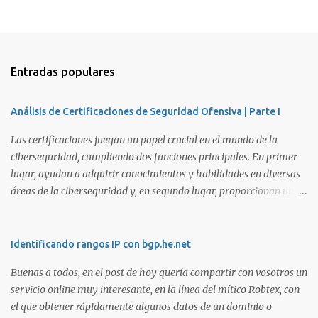
Entradas populares
Análisis de Certificaciones de Seguridad Ofensiva | Parte I
Las certificaciones juegan un papel crucial en el mundo de la
ciberseguridad, cumpliendo dos funciones principales. En primer
lugar, ayudan a adquirir conocimientos y habilidades en diversas
áreas de la ciberseguridad y, en segundo lugar, proporcionan una
manera de demostrar que se poseen esos conocimientos y
habilidades. El problema es que, debido a la gran cantidad de
certificaciones existentes hoy en día, elegir la adecuada puede
Identificando rangos IP con bgp.he.net
resultar complicado. En este artículo, exploraremos diferentes
Buenas a todos, en el post de hoy quería compartir con vosotros un
certificaciones que consideramos como opciones sólidas para
servicio online muy interesante, en la línea del mítico Robtex, con
aquellos que desean especializarse en el área de la seguridad
el que obtener rápidamente algunos datos de un dominio o
ofensiva. Todas ellas son totalmente prácticas y su examen simula