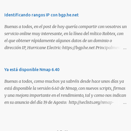
manera de demostrar que se poseen esos conocimientos y
habilidades. El problema es que, debido a la gran cantidad de
certificaciones existentes hoy en día, elegir la adecuada puede
Identificando rangos IP con bgp.he.net
resultar complicado. En este artículo, exploraremos diferentes
Buenas a todos, en el post de hoy quería compartir con vosotros un
certificaciones que consideramos como opciones sólidas para
servicio online muy interesante, en la línea del mítico Robtex, con
aquellos que desean especializarse en el área de la seguridad
el que obtener rápidamente algunos datos de un dominio o
ofensiva. Todas ellas son totalmente prácticas y su examen simula
dirección IP, Hurricane Electric: https://bgp.he.net Principalmente
un escenario real en el que se deben comprometer diversos activos,
suelo utilizarlo para conocer el rango de IPs registradas por una
ya que esta la mejor manera de demostrar que se poseen
empresa, dada una dirección. Muy interesante para medir alcances
habilidades técnicas eJPT (Junior Penetration Tester) Descripción
durante la estimación de un test de intrusión. A continuación os
Ya está disponible Nmap 6.40
La primera certificación de la lista es el eJPT (Junior Penetration
dejo otra captura, en esta ocasión del whois: Sin duda, otra
Tester), de la entidad INE Security. Se trata de una cer...
Buenas a todos, como muchos ya sabréis desde hace unos días ya
interesante utilidad para tener en los marcadores de nuestro
está disponible la versión 6.40 de Nmap, con nuevos scripts, firmas
navegador. Saludos!
y una mejora importante en el rendimiento, tal y como nos indican
en su anuncio del día 19 de Agosto: http://seclists.org/nmap-
announce/2013/1 . Son muchas las mejoras que han realizado en
esta versión y que os copio a continuación: o [Ncat] Added --lua-
exec. This feature is basically the equivalent of 'ncat --sh-exec "lua
<scriptname>"' and allows you to run Lua scripts with Ncat,