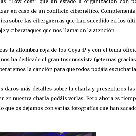
cas "Low cost" que un estado u organización con p
izar en caso de un conflicto cibernético. Complement
ica sobre las ciberguerras que han sucedido en los úl
e y ciberataques que nos llamaron la atención.
s la alfombra roja de los Goya :P y con el tema ofici
 nos ha dedicado el gran Insonusvista (¡¡eternas gracia
liberaremos la canción para que todos podáis escucharla
 daros más detalles sobre la charla y presentaros las
er en nuestra charla podáis verlas. Pero ahora es tiem
 lo que os dejamos con varias fotografías que han sacad