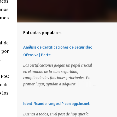
ocos
amos
timos
Entradas populares
al de
Análisis de Certificaciones de Seguridad
s por
Ofensiva | Parte I
.
Las certificaciones juegan un papel crucial
en el mundo de la ciberseguridad,
 PoC
cumpliendo dos funciones principales. En
primer lugar, ayudan a adquirir
po de
conocimientos y habilidades en diversas
o los
áreas de la ciberseguridad y, en segundo
lugar, proporcionan una manera de
Identificando rangos IP con bgp.he.net
demostrar que se poseen esos conocimientos
Buenas a todos, en el post de hoy quería
y habilidades. El problema es que, debido a