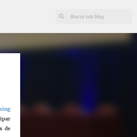
king
ipar
s de