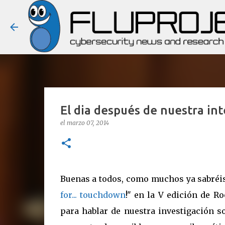
El dia después de nuestra in
el
marzo 07, 2014
Buenas a todos, como muchos ya sabréis
for... touchdown
!" en la V edición de R
para hablar de nuestra investigación s