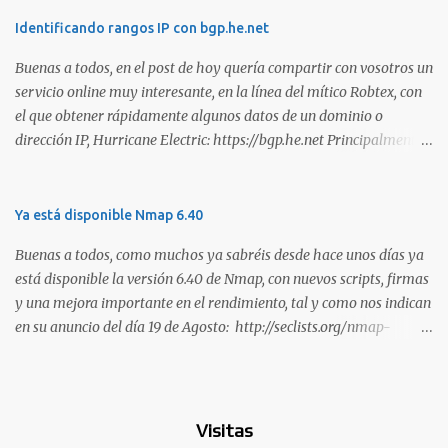
habilidades. El problema es que, debido a la gran cantidad de
certificaciones existentes hoy en día, elegir la adecuada puede
Identificando rangos IP con bgp.he.net
resultar complicado. En este artículo, exploraremos diferentes
Buenas a todos, en el post de hoy quería compartir con vosotros un
certificaciones que consideramos como opciones sólidas para
servicio online muy interesante, en la línea del mítico Robtex, con
aquellos que desean especializarse en el área de la seguridad
el que obtener rápidamente algunos datos de un dominio o
ofensiva. Todas ellas son totalmente prácticas y su examen simula
dirección IP, Hurricane Electric: https://bgp.he.net Principalmente
un escenario real en el que se deben comprometer diversos activos,
suelo utilizarlo para conocer el rango de IPs registradas por una
ya que esta la mejor manera de demostrar que se poseen
empresa, dada una dirección. Muy interesante para medir alcances
habilidades técnicas eJPT (Junior Penetration Tester) Descripción
durante la estimación de un test de intrusión. A continuación os
Ya está disponible Nmap 6.40
La primera certificación de la lista es el eJPT (Junior Penetration
dejo otra captura, en esta ocasión del whois: Sin duda, otra
Tester), de la entidad INE Security. Se trata de una cer...
Buenas a todos, como muchos ya sabréis desde hace unos días ya
interesante utilidad para tener en los marcadores de nuestro
está disponible la versión 6.40 de Nmap, con nuevos scripts, firmas
navegador. Saludos!
y una mejora importante en el rendimiento, tal y como nos indican
en su anuncio del día 19 de Agosto: http://seclists.org/nmap-
announce/2013/1 . Son muchas las mejoras que han realizado en
esta versión y que os copio a continuación: o [Ncat] Added --lua-
exec. This feature is basically the equivalent of 'ncat --sh-exec "lua
<scriptname>"' and allows you to run Lua scripts with Ncat,
Visitas
redirecting all stdin and stdout operations to the socket