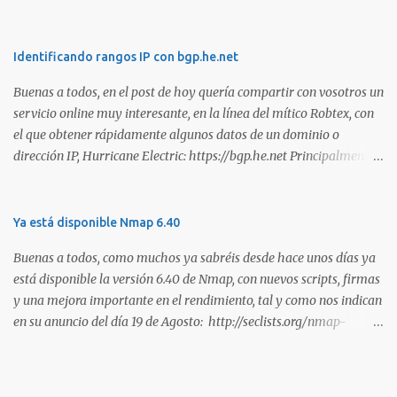
manera de demostrar que se poseen esos conocimientos y
habilidades. El problema es que, debido a la gran cantidad de
certificaciones existentes hoy en día, elegir la adecuada puede
Identificando rangos IP con bgp.he.net
resultar complicado. En este artículo, exploraremos diferentes
Buenas a todos, en el post de hoy quería compartir con vosotros un
certificaciones que consideramos como opciones sólidas para
servicio online muy interesante, en la línea del mítico Robtex, con
aquellos que desean especializarse en el área de la seguridad
el que obtener rápidamente algunos datos de un dominio o
ofensiva. Todas ellas son totalmente prácticas y su examen simula
dirección IP, Hurricane Electric: https://bgp.he.net Principalmente
un escenario real en el que se deben comprometer diversos activos,
suelo utilizarlo para conocer el rango de IPs registradas por una
ya que esta la mejor manera de demostrar que se poseen
empresa, dada una dirección. Muy interesante para medir alcances
habilidades técnicas eJPT (Junior Penetration Tester) Descripción
durante la estimación de un test de intrusión. A continuación os
Ya está disponible Nmap 6.40
La primera certificación de la lista es el eJPT (Junior Penetration
dejo otra captura, en esta ocasión del whois: Sin duda, otra
Tester), de la entidad INE Security. Se trata de una cer...
Buenas a todos, como muchos ya sabréis desde hace unos días ya
interesante utilidad para tener en los marcadores de nuestro
está disponible la versión 6.40 de Nmap, con nuevos scripts, firmas
navegador. Saludos!
y una mejora importante en el rendimiento, tal y como nos indican
en su anuncio del día 19 de Agosto: http://seclists.org/nmap-
announce/2013/1 . Son muchas las mejoras que han realizado en
esta versión y que os copio a continuación: o [Ncat] Added --lua-
exec. This feature is basically the equivalent of 'ncat --sh-exec "lua