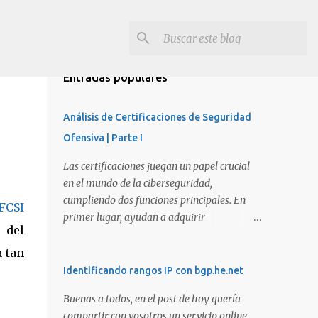
Entradas populares
Análisis de Certificaciones de Seguridad
Ofensiva | Parte I
Las certificaciones juegan un papel crucial
en el mundo de la ciberseguridad,
cumpliendo dos funciones principales. En
FCSI
primer lugar, ayudan a adquirir
 del
conocimientos y habilidades en diversas
áreas de la ciberseguridad y, en segundo
 tan
lugar, proporcionan una manera de
Identificando rangos IP con bgp.he.net
demostrar que se poseen esos conocimientos
Buenas a todos, en el post de hoy quería
y habilidades. El problema es que, debido a
compartir con vosotros un servicio online