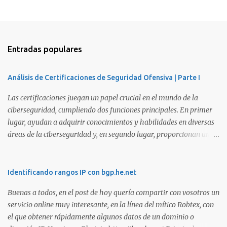
Entradas populares
Análisis de Certificaciones de Seguridad Ofensiva | Parte I
Las certificaciones juegan un papel crucial en el mundo de la
ciberseguridad, cumpliendo dos funciones principales. En primer
lugar, ayudan a adquirir conocimientos y habilidades en diversas
áreas de la ciberseguridad y, en segundo lugar, proporcionan una
manera de demostrar que se poseen esos conocimientos y
habilidades. El problema es que, debido a la gran cantidad de
certificaciones existentes hoy en día, elegir la adecuada puede
Identificando rangos IP con bgp.he.net
resultar complicado. En este artículo, exploraremos diferentes
Buenas a todos, en el post de hoy quería compartir con vosotros un
certificaciones que consideramos como opciones sólidas para
servicio online muy interesante, en la línea del mítico Robtex, con
aquellos que desean especializarse en el área de la seguridad
el que obtener rápidamente algunos datos de un dominio o
ofensiva. Todas ellas son totalmente prácticas y su examen simula