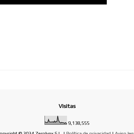
Visitas
9,138,555
opyright © 2024 Zerolynx S.L. |
Política de privacidad
|
Aviso leg