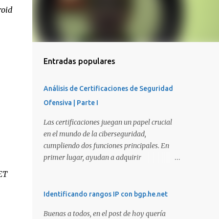
roid
Entradas populares
Análisis de Certificaciones de Seguridad
Ofensiva | Parte I
Las certificaciones juegan un papel crucial
en el mundo de la ciberseguridad,
cumpliendo dos funciones principales. En
primer lugar, ayudan a adquirir
conocimientos y habilidades en diversas
SET
áreas de la ciberseguridad y, en segundo
lugar, proporcionan una manera de
Identificando rangos IP con bgp.he.net
demostrar que se poseen esos conocimientos
Buenas a todos, en el post de hoy quería
y habilidades. El problema es que, debido a