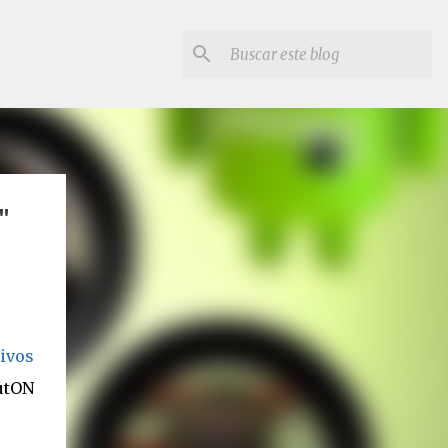
"
ivos
utON