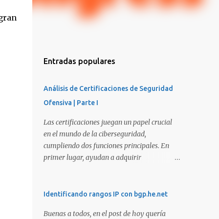
gran
Entradas populares
Análisis de Certificaciones de Seguridad
Ofensiva | Parte I
Las certificaciones juegan un papel crucial
en el mundo de la ciberseguridad,
cumpliendo dos funciones principales. En
primer lugar, ayudan a adquirir
conocimientos y habilidades en diversas
áreas de la ciberseguridad y, en segundo
lugar, proporcionan una manera de
Identificando rangos IP con bgp.he.net
demostrar que se poseen esos conocimientos
Buenas a todos, en el post de hoy quería
y habilidades. El problema es que, debido a