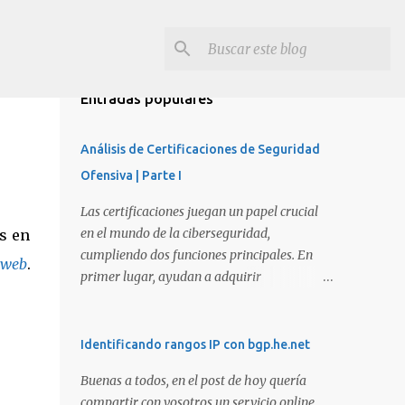
Entradas populares
Análisis de Certificaciones de Seguridad
Ofensiva | Parte I
Las certificaciones juegan un papel crucial
en el mundo de la ciberseguridad,
os en
cumpliendo dos funciones principales. En
 web
.
primer lugar, ayudan a adquirir
conocimientos y habilidades en diversas
áreas de la ciberseguridad y, en segundo
lugar, proporcionan una manera de
Identificando rangos IP con bgp.he.net
demostrar que se poseen esos conocimientos
Buenas a todos, en el post de hoy quería
y habilidades. El problema es que, debido a
compartir con vosotros un servicio online