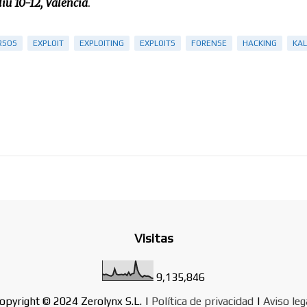
iu 10-12, Valencia
.
RSOS
EXPLOIT
EXPLOITING
EXPLOITS
FORENSE
HACKING
KAL
Visitas
9,135,846
opyright © 2024 Zerolynx S.L. |
Política de privacidad
|
Aviso leg