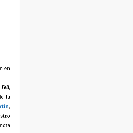
án en
n
Feli,
de la
rtín
,
stro
nota