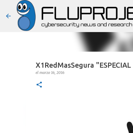
X1RedMasSegura "ESPECIAL FA
el
marzo 16, 2016