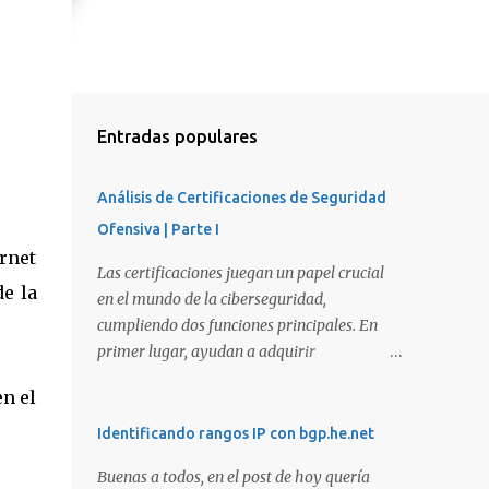
Entradas populares
Análisis de Certificaciones de Seguridad
Ofensiva | Parte I
rnet
Las certificaciones juegan un papel crucial
e la
en el mundo de la ciberseguridad,
cumpliendo dos funciones principales. En
primer lugar, ayudan a adquirir
conocimientos y habilidades en diversas
n el
áreas de la ciberseguridad y, en segundo
lugar, proporcionan una manera de
Identificando rangos IP con bgp.he.net
demostrar que se poseen esos conocimientos
Buenas a todos, en el post de hoy quería
y habilidades. El problema es que, debido a