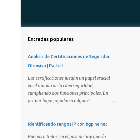
Entradas populares
Análisis de Certificaciones de Seguridad
Ofensiva | Parte I
Las certificaciones juegan un papel crucial
en el mundo de la ciberseguridad,
cumpliendo dos funciones principales. En
primer lugar, ayudan a adquirir
conocimientos y habilidades en diversas
áreas de la ciberseguridad y, en segundo
lugar, proporcionan una manera de
Identificando rangos IP con bgp.he.net
demostrar que se poseen esos conocimientos
Buenas a todos, en el post de hoy quería
y habilidades. El problema es que, debido a