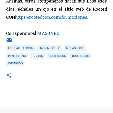
Además, otros compañeros darán sus Labs esos
días, échales un ojo en el sitio web de Rooted
CON
https://rootedcon.com/formaciones
.
Os esperamos!
MAS INFO
.
ETHICAL HACKING
HACKING ÉTICO
METASPLOIT
PENTESTING
ROOTED
ROOTEDCON
ROOTEDLAB
WINDOWS