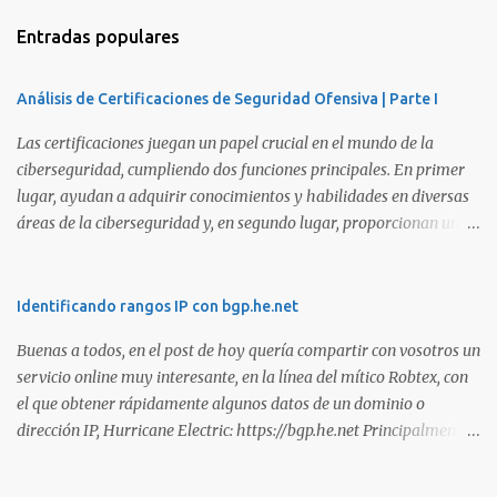
Entradas populares
Análisis de Certificaciones de Seguridad Ofensiva | Parte I
Las certificaciones juegan un papel crucial en el mundo de la
ciberseguridad, cumpliendo dos funciones principales. En primer
lugar, ayudan a adquirir conocimientos y habilidades en diversas
áreas de la ciberseguridad y, en segundo lugar, proporcionan una
manera de demostrar que se poseen esos conocimientos y
habilidades. El problema es que, debido a la gran cantidad de
certificaciones existentes hoy en día, elegir la adecuada puede
Identificando rangos IP con bgp.he.net
resultar complicado. En este artículo, exploraremos diferentes
Buenas a todos, en el post de hoy quería compartir con vosotros un
certificaciones que consideramos como opciones sólidas para
servicio online muy interesante, en la línea del mítico Robtex, con
aquellos que desean especializarse en el área de la seguridad
el que obtener rápidamente algunos datos de un dominio o
ofensiva. Todas ellas son totalmente prácticas y su examen simula
dirección IP, Hurricane Electric: https://bgp.he.net Principalmente
un escenario real en el que se deben comprometer diversos activos,
suelo utilizarlo para conocer el rango de IPs registradas por una
ya que esta la mejor manera de demostrar que se poseen
empresa, dada una dirección. Muy interesante para medir alcances
habilidades técnicas eJPT (Junior Penetration Tester) Descripción