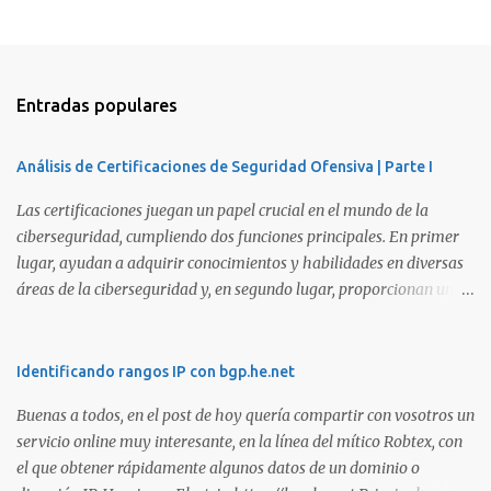
Entradas populares
Análisis de Certificaciones de Seguridad Ofensiva | Parte I
Las certificaciones juegan un papel crucial en el mundo de la
ciberseguridad, cumpliendo dos funciones principales. En primer
lugar, ayudan a adquirir conocimientos y habilidades en diversas
áreas de la ciberseguridad y, en segundo lugar, proporcionan una
manera de demostrar que se poseen esos conocimientos y
habilidades. El problema es que, debido a la gran cantidad de
certificaciones existentes hoy en día, elegir la adecuada puede
Identificando rangos IP con bgp.he.net
resultar complicado. En este artículo, exploraremos diferentes
Buenas a todos, en el post de hoy quería compartir con vosotros un
certificaciones que consideramos como opciones sólidas para
servicio online muy interesante, en la línea del mítico Robtex, con
aquellos que desean especializarse en el área de la seguridad
el que obtener rápidamente algunos datos de un dominio o
ofensiva. Todas ellas son totalmente prácticas y su examen simula