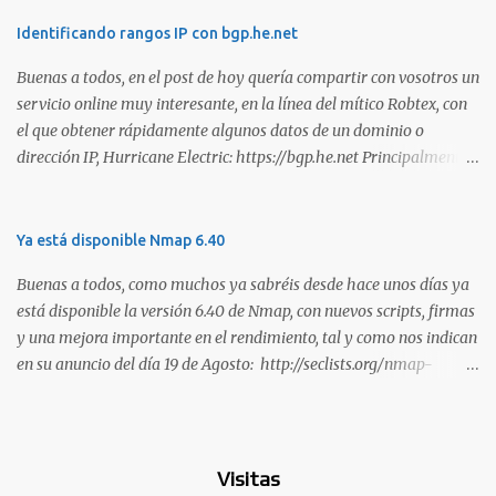
habilidades. El problema es que, debido a la gran cantidad de
certificaciones existentes hoy en día, elegir la adecuada puede
Identificando rangos IP con bgp.he.net
resultar complicado. En este artículo, exploraremos diferentes
Buenas a todos, en el post de hoy quería compartir con vosotros un
certificaciones que consideramos como opciones sólidas para
servicio online muy interesante, en la línea del mítico Robtex, con
aquellos que desean especializarse en el área de la seguridad
el que obtener rápidamente algunos datos de un dominio o
ofensiva. Todas ellas son totalmente prácticas y su examen simula
dirección IP, Hurricane Electric: https://bgp.he.net Principalmente
un escenario real en el que se deben comprometer diversos activos,
suelo utilizarlo para conocer el rango de IPs registradas por una
ya que esta la mejor manera de demostrar que se poseen
empresa, dada una dirección. Muy interesante para medir alcances
habilidades técnicas eJPT (Junior Penetration Tester) Descripción
durante la estimación de un test de intrusión. A continuación os
Ya está disponible Nmap 6.40
La primera certificación de la lista es el eJPT (Junior Penetration
dejo otra captura, en esta ocasión del whois: Sin duda, otra
Tester), de la entidad INE Security. Se trata de una cer...
Buenas a todos, como muchos ya sabréis desde hace unos días ya
interesante utilidad para tener en los marcadores de nuestro
está disponible la versión 6.40 de Nmap, con nuevos scripts, firmas
navegador. Saludos!
y una mejora importante en el rendimiento, tal y como nos indican
en su anuncio del día 19 de Agosto: http://seclists.org/nmap-
announce/2013/1 . Son muchas las mejoras que han realizado en
esta versión y que os copio a continuación: o [Ncat] Added --lua-
exec. This feature is basically the equivalent of 'ncat --sh-exec "lua
<scriptname>"' and allows you to run Lua scripts with Ncat,
Visitas