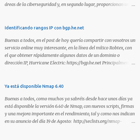
áreas de la ciberseguridad y, en segundo lugar, proporcionan una
manera de demostrar que se poseen esos conocimientos y
habilidades. El problema es que, debido a la gran cantidad de
certificaciones existentes hoy en día, elegir la adecuada puede
Identificando rangos IP con bgp.he.net
resultar complicado. En este artículo, exploraremos diferentes
Buenas a todos, en el post de hoy quería compartir con vosotros un
certificaciones que consideramos como opciones sólidas para
servicio online muy interesante, en la línea del mítico Robtex, con
aquellos que desean especializarse en el área de la seguridad
el que obtener rápidamente algunos datos de un dominio o
ofensiva. Todas ellas son totalmente prácticas y su examen simula
dirección IP, Hurricane Electric: https://bgp.he.net Principalmente
un escenario real en el que se deben comprometer diversos activos,
suelo utilizarlo para conocer el rango de IPs registradas por una
ya que esta la mejor manera de demostrar que se poseen
empresa, dada una dirección. Muy interesante para medir alcances
habilidades técnicas eJPT (Junior Penetration Tester) Descripción
durante la estimación de un test de intrusión. A continuación os
Ya está disponible Nmap 6.40
La primera certificación de la lista es el eJPT (Junior Penetration
dejo otra captura, en esta ocasión del whois: Sin duda, otra
Tester), de la entidad INE Security. Se trata de una cer...
Buenas a todos, como muchos ya sabréis desde hace unos días ya
interesante utilidad para tener en los marcadores de nuestro
está disponible la versión 6.40 de Nmap, con nuevos scripts, firmas
navegador. Saludos!
y una mejora importante en el rendimiento, tal y como nos indican
en su anuncio del día 19 de Agosto: http://seclists.org/nmap-
announce/2013/1 . Son muchas las mejoras que han realizado en
esta versión y que os copio a continuación: o [Ncat] Added --lua-