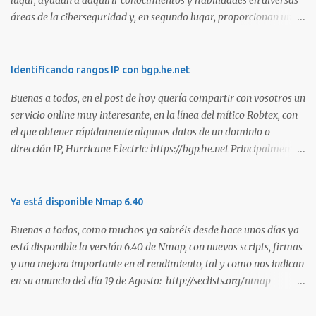
lugar, ayudan a adquirir conocimientos y habilidades en diversas
áreas de la ciberseguridad y, en segundo lugar, proporcionan una
manera de demostrar que se poseen esos conocimientos y
habilidades. El problema es que, debido a la gran cantidad de
certificaciones existentes hoy en día, elegir la adecuada puede
Identificando rangos IP con bgp.he.net
resultar complicado. En este artículo, exploraremos diferentes
Buenas a todos, en el post de hoy quería compartir con vosotros un
certificaciones que consideramos como opciones sólidas para
servicio online muy interesante, en la línea del mítico Robtex, con
aquellos que desean especializarse en el área de la seguridad
el que obtener rápidamente algunos datos de un dominio o
ofensiva. Todas ellas son totalmente prácticas y su examen simula
dirección IP, Hurricane Electric: https://bgp.he.net Principalmente
un escenario real en el que se deben comprometer diversos activos,
suelo utilizarlo para conocer el rango de IPs registradas por una
ya que esta la mejor manera de demostrar que se poseen
empresa, dada una dirección. Muy interesante para medir alcances
habilidades técnicas eJPT (Junior Penetration Tester) Descripción
durante la estimación de un test de intrusión. A continuación os
Ya está disponible Nmap 6.40
La primera certificación de la lista es el eJPT (Junior Penetration
dejo otra captura, en esta ocasión del whois: Sin duda, otra
Tester), de la entidad INE Security. Se trata de una cer...
Buenas a todos, como muchos ya sabréis desde hace unos días ya
interesante utilidad para tener en los marcadores de nuestro
está disponible la versión 6.40 de Nmap, con nuevos scripts, firmas
navegador. Saludos!
y una mejora importante en el rendimiento, tal y como nos indican
en su anuncio del día 19 de Agosto: http://seclists.org/nmap-
announce/2013/1 . Son muchas las mejoras que han realizado en
esta versión y que os copio a continuación: o [Ncat] Added --lua-