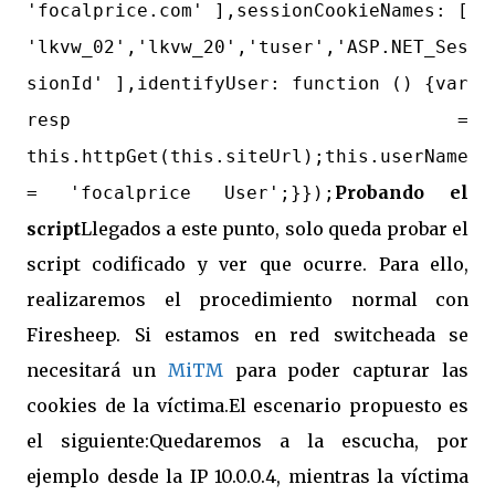
'focalprice.com' ],sessionCookieNames: [
'lkvw_02','lkvw_20','tuser','ASP.NET_Ses
sionId' ],identifyUser: function () {var
resp =
this.httpGet(this.siteUrl);this.userName
Probando el
= 'focalprice User';}});
script
Llegados a este punto, solo queda probar el
script codificado y ver que ocurre. Para ello,
realizaremos el procedimiento normal con
Firesheep. Si estamos en red switcheada se
necesitará un
MiTM
para poder capturar las
cookies de la víctima.El escenario propuesto es
el siguiente:
Quedaremos a la escucha, por
ejemplo desde la IP 10.0.0.4, mientras la víctima