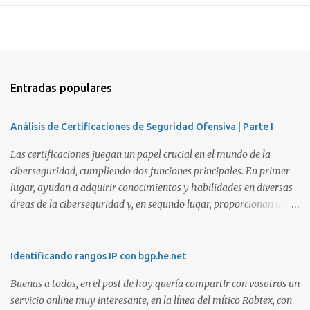
Entradas populares
Análisis de Certificaciones de Seguridad Ofensiva | Parte I
Las certificaciones juegan un papel crucial en el mundo de la
ciberseguridad, cumpliendo dos funciones principales. En primer
lugar, ayudan a adquirir conocimientos y habilidades en diversas
áreas de la ciberseguridad y, en segundo lugar, proporcionan una
manera de demostrar que se poseen esos conocimientos y
habilidades. El problema es que, debido a la gran cantidad de
certificaciones existentes hoy en día, elegir la adecuada puede
Identificando rangos IP con bgp.he.net
resultar complicado. En este artículo, exploraremos diferentes
Buenas a todos, en el post de hoy quería compartir con vosotros un
certificaciones que consideramos como opciones sólidas para
servicio online muy interesante, en la línea del mítico Robtex, con
aquellos que desean especializarse en el área de la seguridad