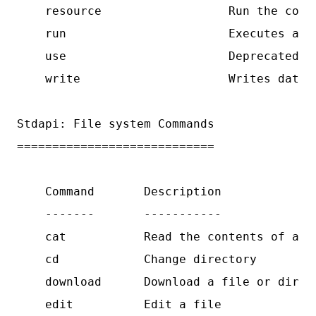
    resource                  Run the comma
    run                       Executes a m
    use                       Deprecated al
    write                     Writes data t
Stdapi: File system Commands

============================

    Command       Description

    -------       -----------

    cat           Read the contents of a fi
    cd            Change directory

    download      Download a file or direct
    edit          Edit a file
