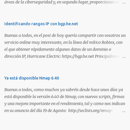
áreas de la ciberseguridad y, en segundo lugar, proporcionan una
manera de demostrar que se poseen esos conocimientos y
habilidades. El problema es que, debido a la gran cantidad de
certificaciones existentes hoy en día, elegir la adecuada puede
Identificando rangos IP con bgp.he.net
resultar complicado. En este artículo, exploraremos diferentes
Buenas a todos, en el post de hoy quería compartir con vosotros un
certificaciones que consideramos como opciones sólidas para
servicio online muy interesante, en la línea del mítico Robtex, con
aquellos que desean especializarse en el área de la seguridad
el que obtener rápidamente algunos datos de un dominio o
ofensiva. Todas ellas son totalmente prácticas y su examen simula
dirección IP, Hurricane Electric: https://bgp.he.net Principalmente
un escenario real en el que se deben comprometer diversos activos,
suelo utilizarlo para conocer el rango de IPs registradas por una
ya que esta la mejor manera de demostrar que se poseen
empresa, dada una dirección. Muy interesante para medir alcances
habilidades técnicas eJPT (Junior Penetration Tester) Descripción
durante la estimación de un test de intrusión. A continuación os
Ya está disponible Nmap 6.40
La primera certificación de la lista es el eJPT (Junior Penetration
dejo otra captura, en esta ocasión del whois: Sin duda, otra
Tester), de la entidad INE Security. Se trata de una cer...
Buenas a todos, como muchos ya sabréis desde hace unos días ya
interesante utilidad para tener en los marcadores de nuestro
está disponible la versión 6.40 de Nmap, con nuevos scripts, firmas
navegador. Saludos!
y una mejora importante en el rendimiento, tal y como nos indican
en su anuncio del día 19 de Agosto: http://seclists.org/nmap-
announce/2013/1 . Son muchas las mejoras que han realizado en
esta versión y que os copio a continuación: o [Ncat] Added --lua-