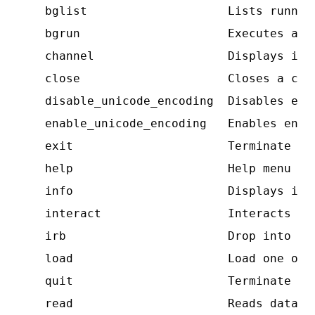
    bglist                    Lists running
    bgrun                     Executes a m
    channel                   Displays inf
    close                     Closes a chan
    disable_unicode_encoding  Disables enco
    enable_unicode_encoding   Enables encod
    exit                      Terminate the
    help                      Help menu

    info                      Displays info
    interact                  Interacts wit
    irb                       Drop into irb
    load                      Load one or m
    quit                      Terminate the
    read                      Reads data fr