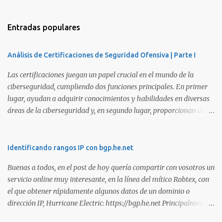
Entradas populares
Análisis de Certificaciones de Seguridad Ofensiva | Parte I
Las certificaciones juegan un papel crucial en el mundo de la
ciberseguridad, cumpliendo dos funciones principales. En primer
lugar, ayudan a adquirir conocimientos y habilidades en diversas
áreas de la ciberseguridad y, en segundo lugar, proporcionan una
manera de demostrar que se poseen esos conocimientos y
habilidades. El problema es que, debido a la gran cantidad de
certificaciones existentes hoy en día, elegir la adecuada puede
Identificando rangos IP con bgp.he.net
resultar complicado. En este artículo, exploraremos diferentes
Buenas a todos, en el post de hoy quería compartir con vosotros un
certificaciones que consideramos como opciones sólidas para
servicio online muy interesante, en la línea del mítico Robtex, con
aquellos que desean especializarse en el área de la seguridad
el que obtener rápidamente algunos datos de un dominio o
ofensiva. Todas ellas son totalmente prácticas y su examen simula
dirección IP, Hurricane Electric: https://bgp.he.net Principalmente
un escenario real en el que se deben comprometer diversos activos,
suelo utilizarlo para conocer el rango de IPs registradas por una
ya que esta la mejor manera de demostrar que se poseen